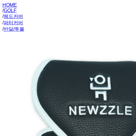
HOME
/
GOLF
/
헤드커버
/
퍼터커버
/
반달/투볼