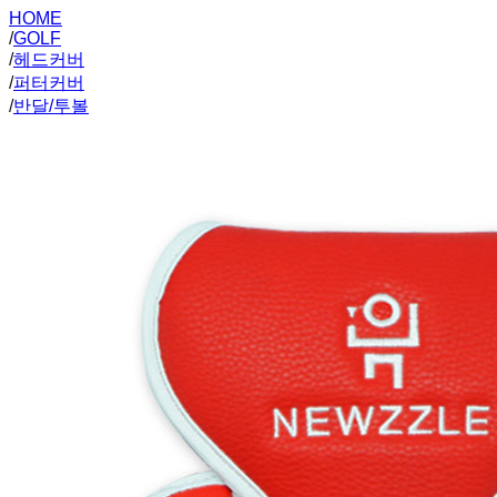
HOME
/
GOLF
/
헤드커버
/
퍼터커버
/
반달/투볼