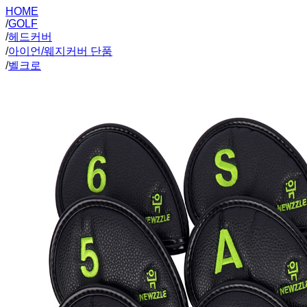
HOME
/
GOLF
/
헤드커버
/
아이언/웨지커버 단품
/
벨크로