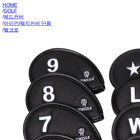
HOME
/
GOLF
/
헤드커버
/
아이언/웨지커버 단품
/
벨크로