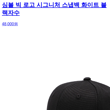
심볼 빅 로고 시그니처 스냅백 화이트 블
랙자수
48,000원