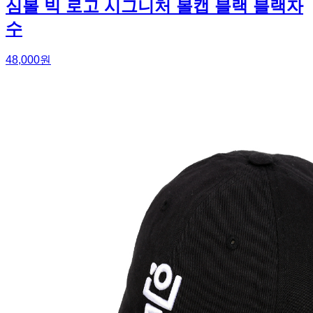
심볼 빅 로고 시그니처 볼캡 블랙 블랙자
수
48,000원