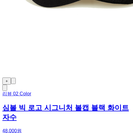
＋
리뷰
0
2 Color
심볼 빅 로고 시그니처 볼캡 블랙 화이트
자수
48,000원