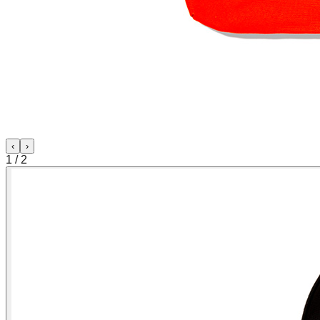
‹
›
1
/
2