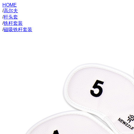
HOME
/
高尔夫
/
杆头套
/
铁杆套装
/
磁吸铁杆套装