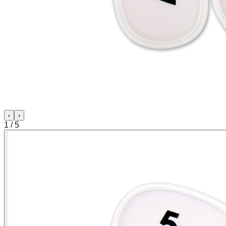
‹
›
1
/
5