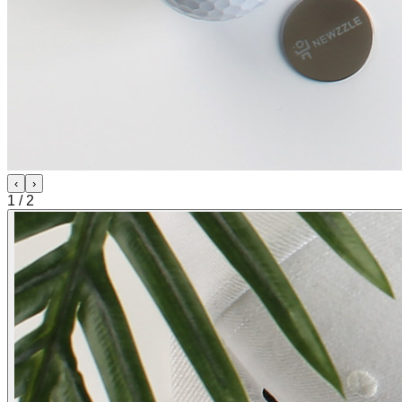
‹
›
1
/
2