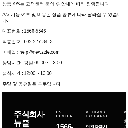
상품 A/S는 고객센터 문의 후 안내에 따라 진행됩니다.
A/S 가능 여부 및 비용은 상품 종류에 따라 달라질 수 있습니
다.
대표번호 : 1566-5546
직통번호 : 032-277-8413
이메일 : help@newzzle.com
상담시간 : 평일 09:00 ~ 18:00
점심시간 : 12:00 ~ 13:00
주말 및 공휴일은 휴무입니다.
주식회사
CS
RETURN /
P
CENTER
EXCHANGE
뉴즐
회
1566-
개
인천광역시