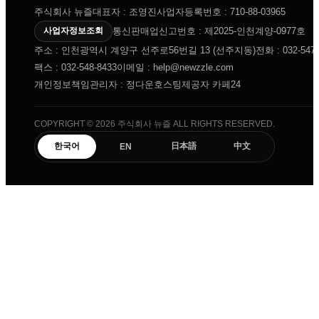
주식회사 뉴즐
대표자 : 조영진
사업자등록번호 : 710-88-03965
통신판매업신고번호 : 제2025-인천계양-0977호
사업자정보조회
주소 : 인천광역시 계양구 선주로56번길 13 (선주지동)
전화 : 032-547-
팩스 : 032-548-8433
이메일 : help@newzzle.com
개인정보책임관리자 : 정다운
호스팅제공자 카페24
COPYRIGHT © 2026 주식회사 뉴즐 ALL RIGHTS RESERVED.
한국어
日本語
中文
EN