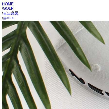
HOME
/
GOLF
/
필드용품
/
볼마커