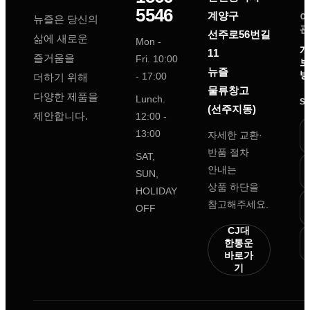
5546
계양구
이
뉴즐은 당신의
관
선주로56번길
삶에 새로운
Mon -
개
11
즐거움을
Fri. 10:00
보
뉴즐
방
- 17:00
더하기 위해
물류창고
다양한 제품을
Lunch.
S
(선주지동)
제안합니다.
12:00 -
13:00
자세한 교환·
반품 절차
SAT,
안내는
SUN,
상품 하단을
HOLIDAY
참고해주세요.
OFF
CJ대
한통운
바로가
기