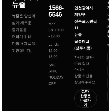
뉴즐
회
1566-
개
인천광역시
5546
계양구
이
뉴즐은 당신의
관
선주로56번길
삶에 새로운
Mon -
개
11
즐거움을
Fri. 10:00
보
뉴즐
방
- 17:00
더하기 위해
물류창고
다양한 제품을
Lunch.
S
(선주지동)
제안합니다.
12:00 -
13:00
자세한 교환·
반품 절차
SAT,
안내는
SUN,
상품 하단을
HOLIDAY
참고해주세요.
OFF
CJ대
한통운
바로가
기