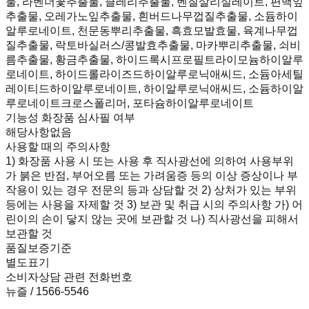
물, 라벤더꽃추출물, 클레리추출물, 벤질살리실레이트, 편백잎
추출물, 오레가노잎추출물, 흰버드나무껍질추출물, 소듐하이
알루로네이트, 천문동뿌리추출물, 흑효모발효물, 육계나무껍
질추출물, 락토바실러스/콩발효추출물, 마카뿌리추출물, 쇠비
름추출물, 황금추출물, 하이드록시프로필트라이모늄하이알루
로네이트, 하이드롤라이즈드하이알루로닉애씨드, 소듐아세틸
레이티드하이알루로네이트, 하이알루로닉애씨드, 소듐하이알
루로네이트크로스폴리머, 포타슘하이알루로네이트
기능성 화장품 심사필 여부
해당사항없음
사용할 때의 주의사항
1) 화장품 사용 시 또는 사용 후 직사광선에 의하여 사용부위
가 붉은 반점, 부어오름 또는 가려움증 등의 이상 증상이나 부
작용이 있는 경우 전문의 등과 상담할 것 2) 상처가 있는 부위
등에는 사용을 자제할 것 3) 보관 및 취급 시의 주의사항 가) 어
린이의 손이 닿지 않는 곳에 보관할 것 나) 직사광선을 피해서
보관할 것
품질보증기준
별도표기
소비자상담 관련 전화번호
뉴즐 / 1566-5546