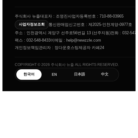
주식회사 뉴즐
대표자 : 조영진
사업자등록번호 : 710-88-03965
통신판매업신고번호 : 제2025-인천계양-0977호
사업자정보조회
주소 : 인천광역시 계양구 선주로56번길 13 (선주지동)
전화 : 032-547-
팩스 : 032-548-8433
이메일 : help@newzzle.com
개인정보책임관리자 : 정다운
호스팅제공자 카페24
COPYRIGHT © 2026 주식회사 뉴즐 ALL RIGHTS RESERVED.
한국어
日本語
中文
EN