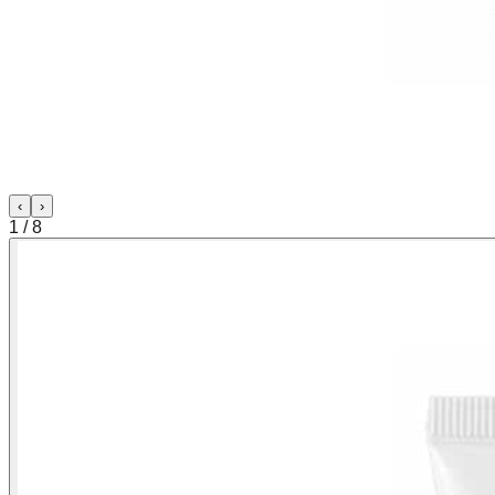
‹
›
1
/
8