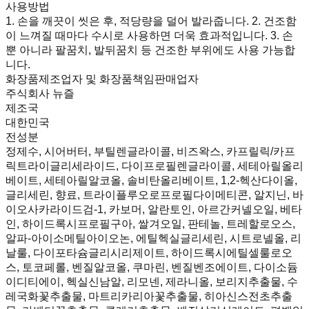
사용방법
1. 손을 깨끗이 씻은 후, 적당량을 덜어 발라줍니다. 2. 건조함
이 느껴질 때마다 수시로 사용하면 더욱 효과적입니다. 3. 손
뿐 아니라 팔꿈치, 발뒤꿈치 등 건조한 부위에도 사용 가능합
니다.
화장품제조업자 및 화장품책임판매업자
주식회사 뉴즐
제조국
대한민국
전성분
정제수, 시어버터, 부틸렌글라이콜, 비즈왁스, 카프릴릭/카프
릭트라이글리세라이드, 다이프로필렌글라이콜, 세테아릴올리
베이트, 세테아릴알코올, 솔비탄올리베이트, 1,2-헥산다이올,
글리세린, 향료, 트라이플루오로프로필다이메티콘, 알지닌, 바
이오사카라이드검-1, 카보머, 알란토인, 아르간커넬오일, 베타
인, 하이드록시프로필구아, 쌀겨오일, 판테놀, 트레할로오스,
알파-아이소메틸아이오논, 에틸헥실글리세린, 시트로넬올, 리
날룰, 다이포타슘글리시리제이트, 하이드록시에틸셀룰로오
스, 토코페롤, 벤질알코올, 쿠마린, 벤질벤조에이트, 다이소듐
이디티에이, 헥실신남알, 리모넨, 제라니올, 보리지추출물, 수
레국화꽃추출물, 마트리카리아꽃추출물, 히아신스전초추출