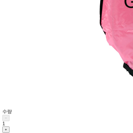
수량
−
1
+