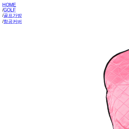
HOME
/
GOLF
/
골프가방
/
항공커버