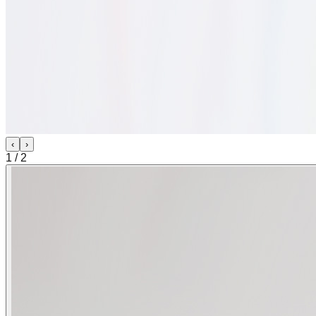
‹
›
1
/
2