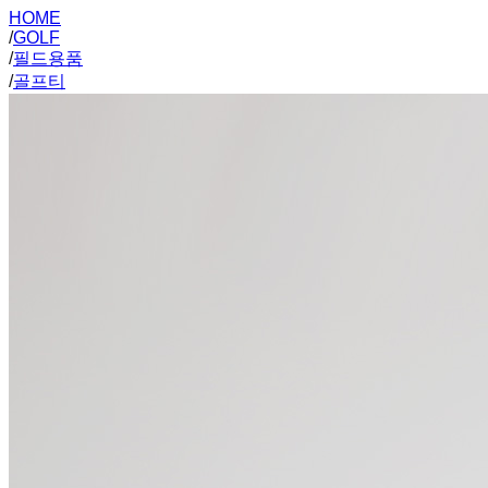
HOME
/
GOLF
/
필드용품
/
골프티