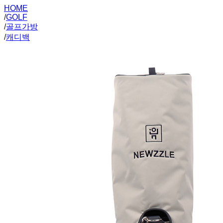
HOME
/
GOLF
/
골프가방
/
캐디백