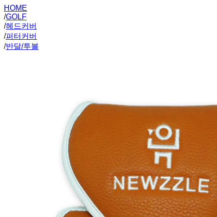
HOME
/
GOLF
/
헤드커버
/
퍼터커버
/
반달/투볼