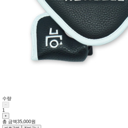
수량
−
1
+
총 금액
35,000원