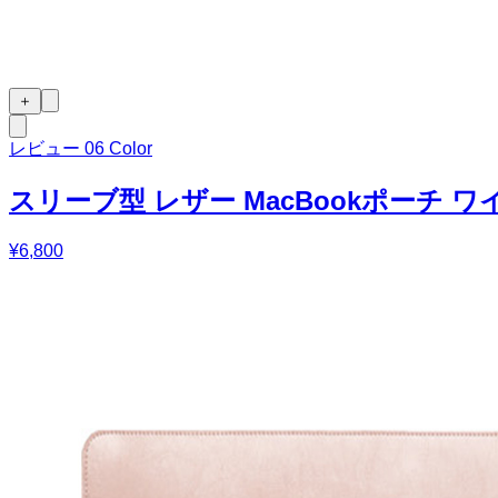
＋
レビュー
0
6 Color
スリーブ型 レザー MacBookポーチ ワ
¥6,800