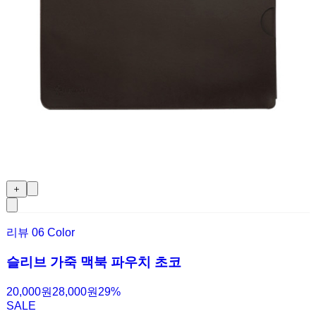
＋
리뷰
0
6 Color
슬리브 가죽 맥북 파우치 초코
20,000원
28,000원
29
%
SALE