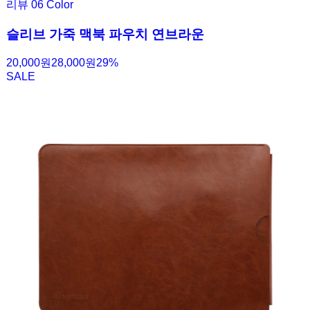
리뷰
0
6 Color
슬리브 가죽 맥북 파우치 연브라운
20,000원
28,000원
29
%
SALE