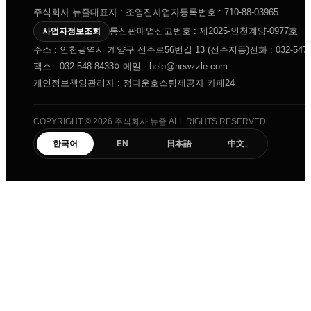
주식회사 뉴즐
대표자 : 조영진
사업자등록번호 : 710-88-03965
통신판매업신고번호 : 제2025-인천계양-0977호
사업자정보조회
주소 : 인천광역시 계양구 선주로56번길 13 (선주지동)
전화 : 032-547-
팩스 : 032-548-8433
이메일 : help@newzzle.com
개인정보책임관리자 : 정다운
호스팅제공자 카페24
COPYRIGHT © 2026 주식회사 뉴즐 ALL RIGHTS RESERVED.
한국어
日本語
中文
EN