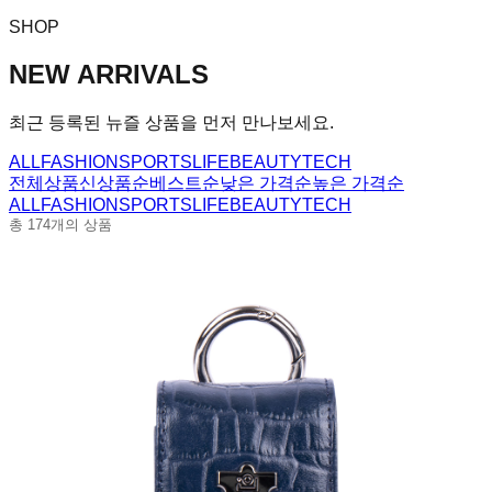
SHOP
NEW ARRIVALS
최근 등록된 뉴즐 상품을 먼저 만나보세요.
ALL
FASHION
SPORTS
LIFE
BEAUTY
TECH
전체상품
신상품순
베스트순
낮은 가격순
높은 가격순
ALL
FASHION
SPORTS
LIFE
BEAUTY
TECH
총
174
개의 상품