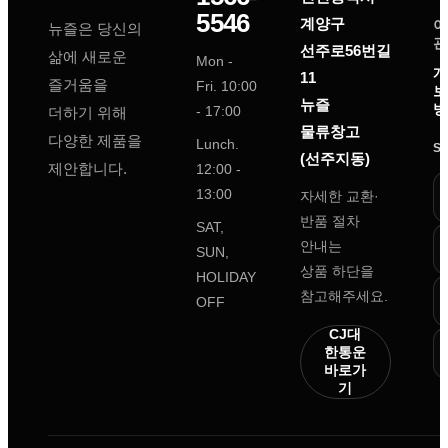
5546
계양구
이
뉴즐은 당신의
관
선주로56번길
삶에 새로운
Mon -
개
11
즐거움을
Fri. 10:00
보
뉴즐
방
- 17:00
더하기 위해
물류창고
다양한 제품을
Lunch.
S
(선주지동)
제안합니다.
12:00 -
13:00
자세한 교환·
반품 절차
SAT,
안내는
SUN,
상품 하단을
HOLIDAY
참고해주세요.
OFF
CJ대
한통운
바로가
기