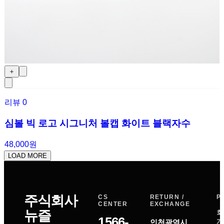
＋
리뷰
0
심볼 빅 로고 시그니처 볼캡 화이트 블랙자수
48,000원
LOAD MORE
주식회사
CS
RETURN /
P
CENTER
EXCHANGE
뉴즐
회
1566-
개
인천광역시